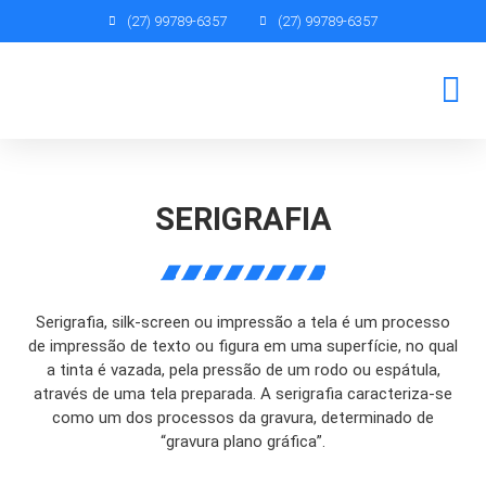
(27) 99789-6357
(27) 99789-6357
SEJA UM REPRES
SERIGRAFIA
Serigrafia, silk-screen ou impressão a tela é um processo
de impressão de texto ou figura em uma superfície, no qual
a tinta é vazada, pela pressão de um rodo ou espátula,
através de uma tela preparada. A serigrafia caracteriza-se
como um dos processos da gravura, determinado de
“gravura plano gráfica”.