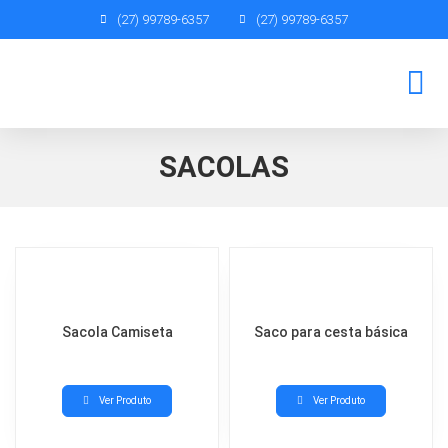
(27) 99789-6357
(27) 99789-6357
SEJA UM REPRES
SACOLAS
Sacola Camiseta
Saco para cesta básica
Ver Produto
Ver Produto